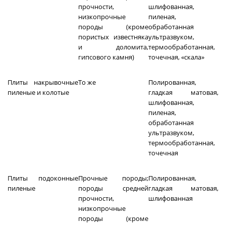
прочности,
шлифованная,
низкопрочные
пиленая,
породы (кроме
обработанная
пористых известняка
ультразвуком,
и доломита,
термообработанная,
гипсового камня)
точечная, «скала»
Плиты накрывочные
То же
Полированная,
пиленые и колотые
гладкая матовая,
шлифованная,
пиленая,
обработанная
ультразвуком,
термообработанная,
точечная
Плиты подоконные
Прочные породы;
Полированная,
пиленые
породы средней
гладкая матовая,
прочности,
шлифованная
низкопрочные
породы (кроме