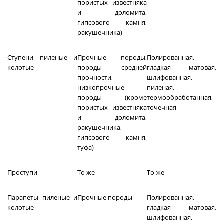
пористых известняка
и доломита,
гипсового камня,
ракушечника)
Ступени пиленые и
Прочные породы,
Полированная,
колотые
породы средней
гладкая матовая,
прочности,
шлифованная,
низкопрочные
пиленая,
породы (кроме
термообработанная,
пористых известняка
точечная
и доломита,
ракушечника,
гипсового камня,
туфа)
Проступи
То же
То же
Парапеты пиленые и
Прочные породы
Полированная,
колотые
гладкая матовая,
шлифованная,